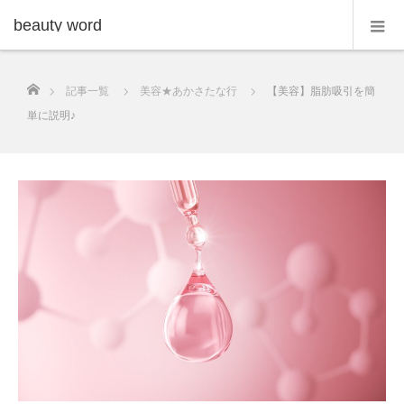
beauty word
ホーム
記事一覧
美容★あかさたな行
【美容】脂肪吸引を簡
単に説明♪