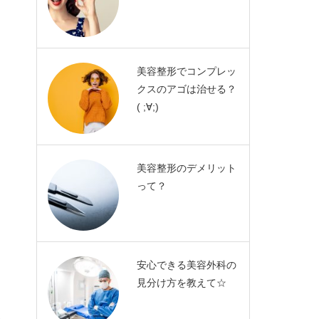
美容整形でコンプレッ
クスのアゴは治せる？
( ;∀;)
美容整形のデメリット
って？
安心できる美容外科の
見分け方を教えて☆