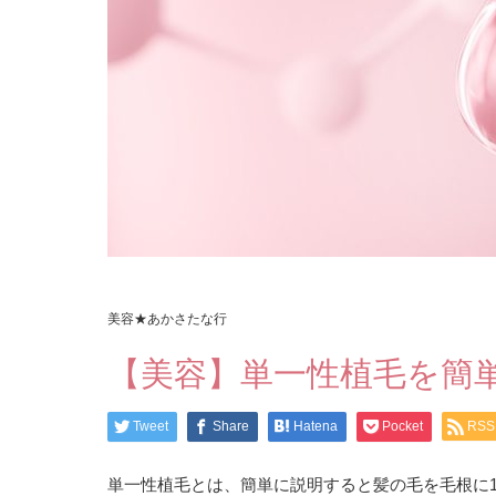
美容★あかさたな行
【美容】単一性植毛を簡単
Tweet
Share
Hatena
Pocket
RSS
単一性植毛とは、簡単に説明すると髪の毛を毛根に