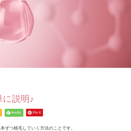
に説明♪
feedly
Pin it
1本ずつ植毛していく方法のことです。