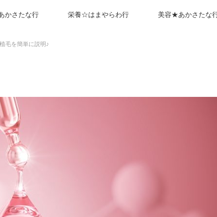
あかさたな行
栄養☆はまやらわ行
美容★あかさたな
植毛を簡単に説明♪