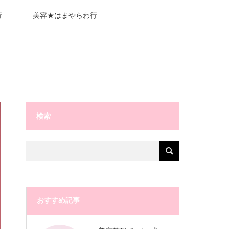
行
美容★はまやらわ行
検索
おすすめ記事