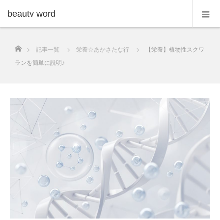
beauty word
ホーム
記事一覧
栄養☆あかさたな行
【栄養】植物性スクワ
ランを簡単に説明♪