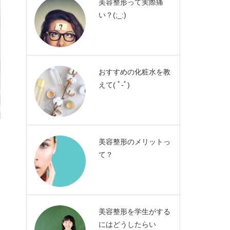
美容整形って実際痛
い？(;_:)
おすすめの化粧水を教
えて( ﾟ-ﾟ)
美容整形のメリットっ
て？
美容整形を学生がする
にはどうしたらい