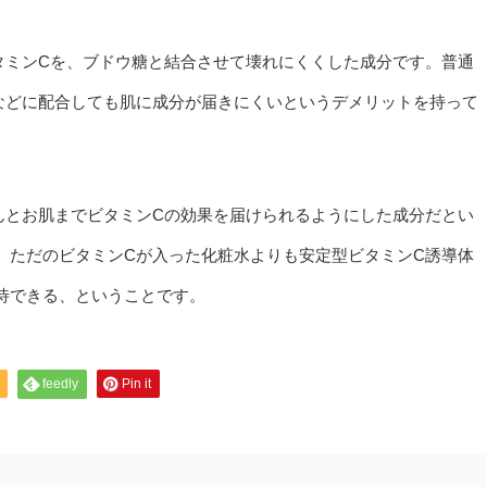
タミンCを、ブドウ糖と結合させて壊れにくくした成分です。普通
などに配合しても肌に成分が届きにくいというデメリットを持って
んとお肌までビタミンCの効果を届けられるようにした成分だとい
、ただのビタミンCが入った化粧水よりも安定型ビタミンC誘導体
待できる、ということです。
feedly
Pin it