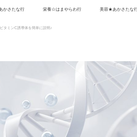
あかさたな行
栄養☆はまやらわ行
美容★あかさたな
ビタミンC誘導体を簡単に説明♪