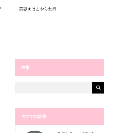
行
美容★はまやらわ行
検索
おすすめ記事