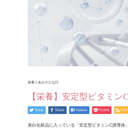
栄養☆あかさたな行
【栄養】安定型ビタミンC
Tweet
Share
Hatena
Pocket
RSS
美白化粧品に入っている「安定型ビタミンC誘導体