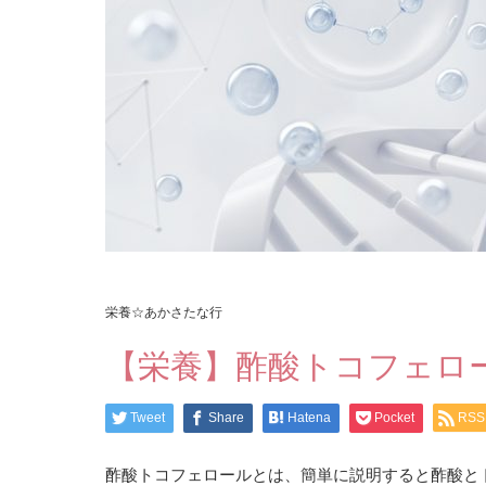
栄養☆あかさたな行
【栄養】酢酸トコフェロ
Tweet
Share
Hatena
Pocket
RSS
酢酸トコフェロールとは、簡単に説明すると酢酸と