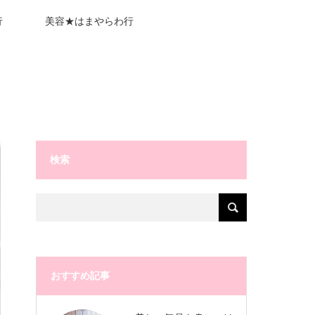
行
美容★はまやらわ行
検索
おすすめ記事