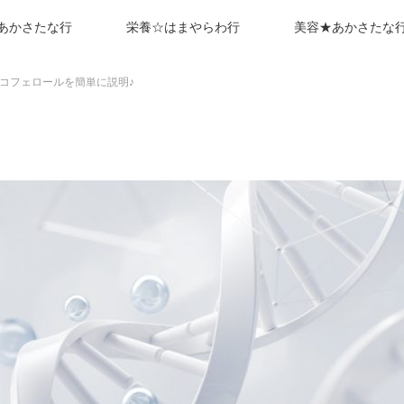
あかさたな行
栄養☆はまやらわ行
美容★あかさたな
コフェロールを簡単に説明♪